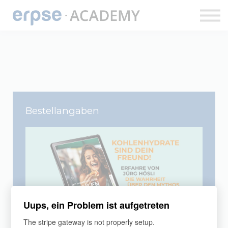
ERPSE PUBLISHING
DOZENT:INNEN
ERPSE BUDDY
APP
LOGIN
ACCOUNT ANLEGEN
Bestellangaben
Uups, ein Problem ist aufgetreten
The stripe gateway is not properly setup.