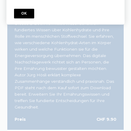
KURS
Die Wahrheit über Kohlenhydrate / e-
OK
book von Jürg Hösli als PDF
Dieses E-Book vermittelt wissenschaftlich
fundiertes Wissen über Kohlenhydrate und ihre
Rolle im menschlichen Stoffwechsel. Sie erfahren,
wie verschiedene Kohlenhydrat-Arten im Körper
wirken und welche Funktionen sie für die
Energieversorgung übernehmen. Das digitale
Nachschlagewerk richtet sich an Personen, die
ihre Ernährung bewusster gestalten möchten.
Autor Jürg Hösli erklärt komplexe
Zusammenhänge verständlich und praxisnah. Das
PDF steht nach dem Kauf sofort zum Download
bereit. Erweitern Sie Ihr Ernährungswissen und
treffen Sie fundierte Entscheidungen für Ihre
Gesundheit.
Preis
CHF 9.90