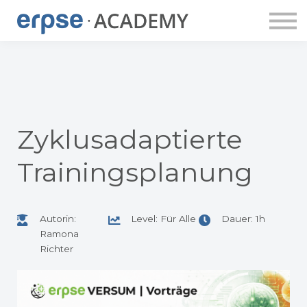
ERPSE PUBLISHING
DOZENT:INNEN
ERPSE BUDDY
APP
LOGIN
ACCOUNT ANLEGEN
Zyklusadaptierte
Trainingsplanung
Autorin:
Level: Für Alle
Dauer: 1h
Ramona
Richter