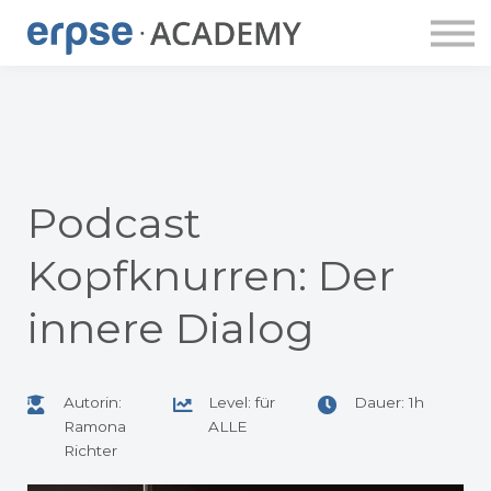
ERPSE PUBLISHING
DOZENT:INNEN
ERPSE BUDDY
APP
LOGIN
ACCOUNT ANLEGEN
Podcast
Kopfknurren: Der
innere Dialog
Autorin:
Level: für
Dauer: 1h
Ramona
ALLE
Richter