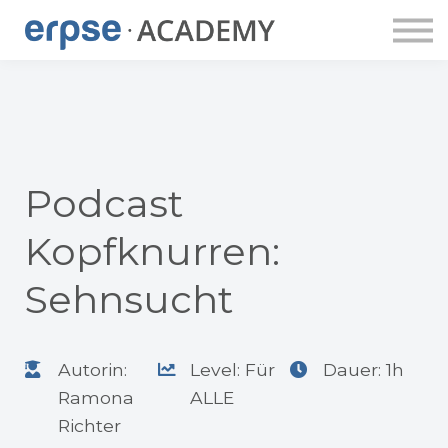
ERPSE PUBLISHING
DOZENT:INNEN
ERPSE BUDDY
APP
LOGIN
ACCOUNT ANLEGEN
Podcast
Kopfknurren:
Sehnsucht
Autorin:
Level: Für
Dauer: 1h
Ramona
ALLE
Richter