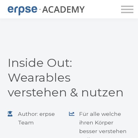
ERPSE PUBLISHING
DOZENT:INNEN
ERPSE BUDDY
APP
LOGIN
ACCOUNT ANLEGEN
Inside Out:
Wearables
verstehen & nutzen
Author: erpse
Für alle welche
Team
ihren Körper
besser verstehen