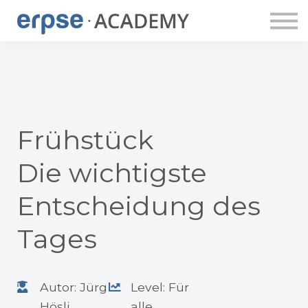
ERPSE PUBLISHING
DOZENT:INNEN
ERPSE BUDDY
APP
LOGIN
ACCOUNT ANLEGEN
Frühstück
Die wichtigste
Entscheidung des
Tages
Autor: Jürg
Level: Für
Hösli
alle