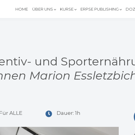
HOME
ÜBER UNS
KURSE
ERPSE PUBLISHING
DOZ
äventiv- und Sporternäh
nnen Marion Essletzbic
 Für ALLE
Dauer: 1h