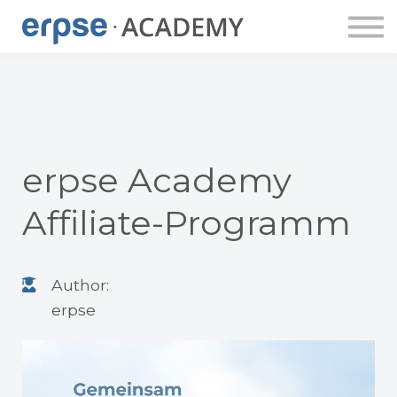
ERPSE PUBLISHING
DOZENT:INNEN
ERPSE BUDDY
APP
LOGIN
ACCOUNT ANLEGEN
erpse Academy
Affiliate-Programm
Author:
erpse