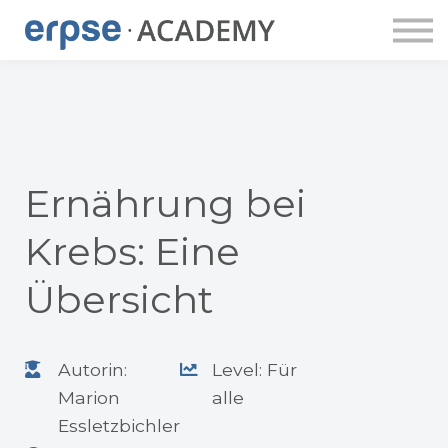
ERPSE PUBLISHING
DOZENT:INNEN
ERPSE BUDDY
APP
LOGIN
ACCOUNT ANLEGEN
Ernährung bei
Krebs: Eine
Übersicht
Autorin:
Level: Für
Marion
alle
Essletzbichler