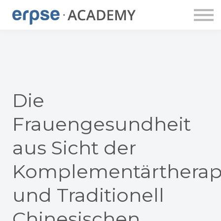
ERPSE PUBLISHING
DOZENT:INNEN
ERPSE BUDDY
APP
LOGIN
ACCOUNT ANLEGEN
Die
Frauengesundheit
aus Sicht der
Komplementärtherap
und Traditionell
Chinesischen