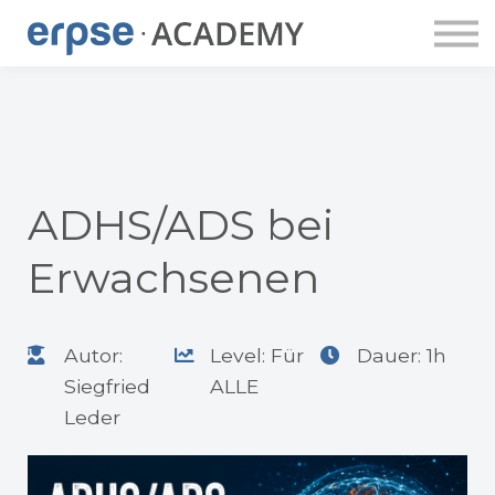
ERPSE PUBLISHING
DOZENT:INNEN
ERPSE BUDDY
APP
LOGIN
ACCOUNT ANLEGEN
ADHS/ADS bei
Erwachsenen
Autor:
Level: Für
Dauer: 1h
Siegfried
ALLE
Leder